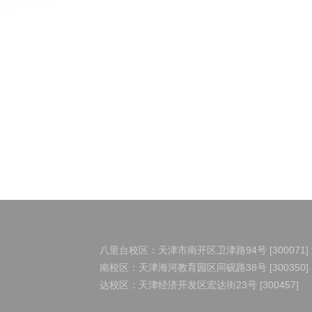
八里台校区：天津市南开区卫津路94号 [300071]
南校区：天津海河教育园区同砚路38号 [300350]
达校区：天津经济开发区宏达街23号 [300457]