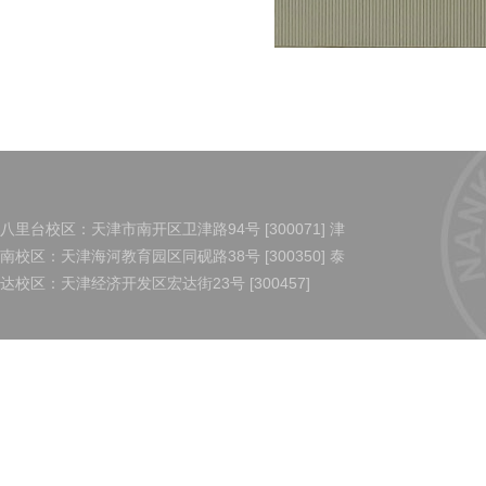
八里台校区：天津市南开区卫津路94号 [300071] 津
南校区：天津海河教育园区同砚路38号 [300350] 泰
达校区：天津经济开发区宏达街23号 [300457]