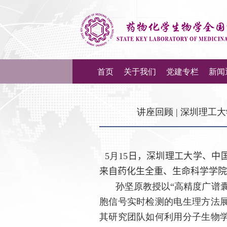
首页
关于我们
党建专栏
新闻
讲座回顾 | 深圳理
5
月
15
日，深圳理工大学、中
来自药化生全重、生命科学学院
孙坚原教授以“
高精度广谱
胞信号实时检测的电生理方法
其研究团队如何利用分子生物