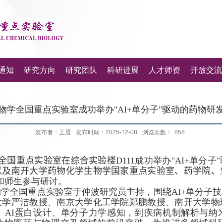
通知
研究方向
研究团队
科研进展
人才师资
开放交流
物学全国重点实验室成功举办"AI+单分子"驱动的药物研
发布者：王晨
发布时间：2025-12-08
浏览次数：
858
全国重点实验室
在
综合实验楼
D111
成功举办
"AI+
单分子
"
以及南开大学药物化学生物学国家重点实验室、药学院、
和师生参与研讨。
物学全国重点实验室于仲波研究员主持，围绕
AI+
单分子技
大学严洁教授、南京大学化工学院郑鹏教授、南开大学物
、
AI
蛋白设计、单分子力学感知，到疾病机制解析与纳