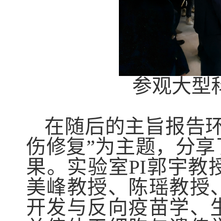
参观大型
在随后的主旨报告
伤修复”为主题，分
果。实验室
PI
郭宇教
美峰教授、陈瑶教授
开发与反向疫苗学
、