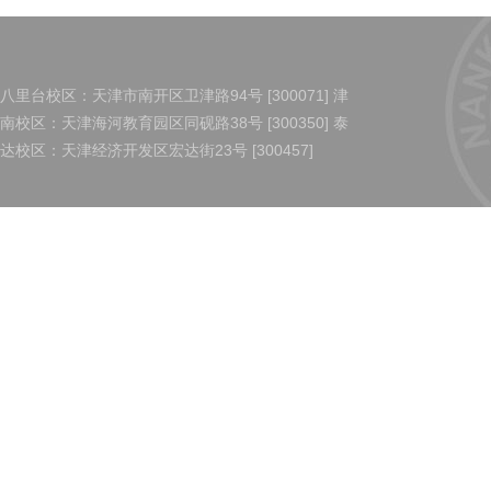
八里台校区：天津市南开区卫津路94号 [300071] 津
南校区：天津海河教育园区同砚路38号 [300350] 泰
达校区：天津经济开发区宏达街23号 [300457]