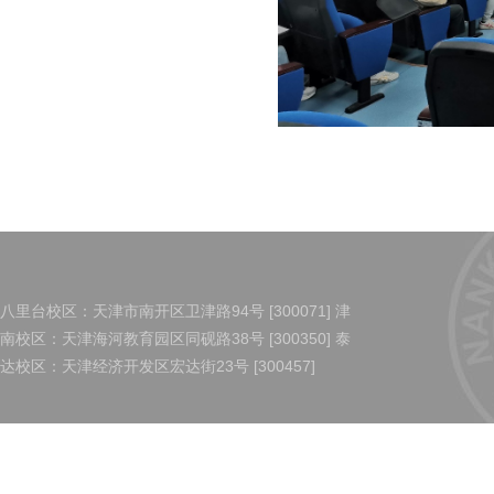
八里台校区：天津市南开区卫津路94号 [300071] 津
南校区：天津海河教育园区同砚路38号 [300350] 泰
达校区：天津经济开发区宏达街23号 [300457]