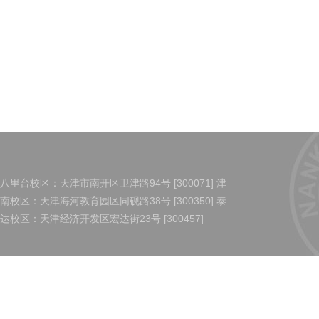
八里台校区：天津市南开区卫津路94号 [300071] 津
南校区：天津海河教育园区同砚路38号 [300350] 泰
达校区：天津经济开发区宏达街23号 [300457]