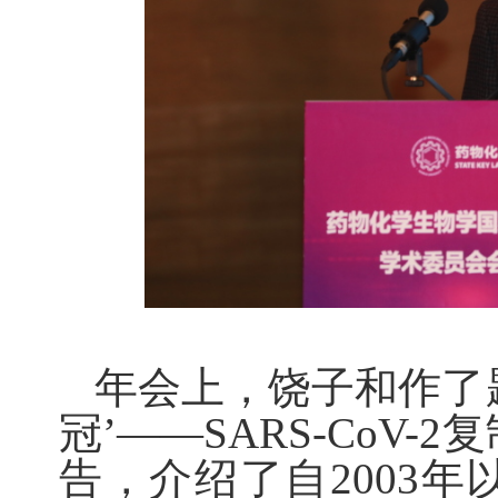
年会上，饶子和作了
冠’——
SARS-CoV-2
复
告，介绍了自
2003
年